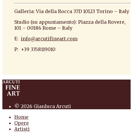
Galleria: Via della Rocca 37D 10123 Torino – Italy
Studio (su appuntamento): Piazza della Rovere,
101 – 00186 Rome – Italy
E:
info@arcutifineart.com
P: +39 3358119010
antiquario roma antiquario torino dipinti
antiquariato pittura scultura arte antiquariato
pittura antica arredi
© 2026 Gianluca Arcuti
Home
Opere
Artisti