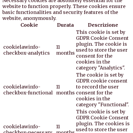
Necessary cookies are absolutely essential for the
website to function properly. These cookies ensure
basic functionalities and security features of the
website, anonymously.
Cookie
Durata
Descrizione
This cookie is set by
GDPR Cookie Consent
plugin. The cookie is
cookielawinfo-
11
used to store the user
checkbox-analytics
months
consent for the
cookies in the
category "Analytics".
The cookie is set by
GDPR cookie consent
cookielawinfo-
11
to record the user
checkbox-functional
months
consent for the
cookies in the
category "Functional".
This cookie is set by
GDPR Cookie Consent
plugin. The cookies is
cookielawinfo-
11
used to store the user
checkbox-necessary
months