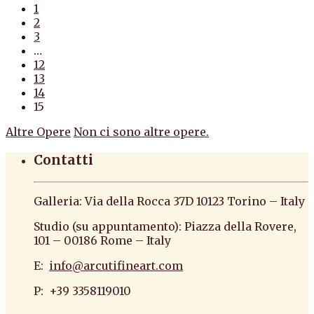
1
2
3
…
12
13
14
15
Altre Opere
Non ci sono altre opere.
Contatti
Galleria: Via della Rocca 37D 10123 Torino – Italy
Studio (su appuntamento): Piazza della Rovere,
101 – 00186 Rome – Italy
E:
info@arcutifineart.com
P: +39 3358119010