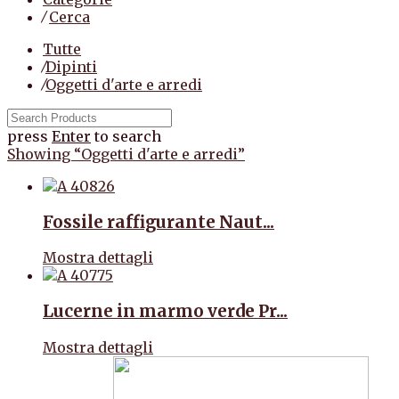
⁄
Cerca
Tutte
⁄
Dipinti
⁄
Oggetti d'arte e arredi
press
Enter
to search
Showing
“Oggetti d'arte e arredi”
Fossile raffigurante Naut...
Mostra dettagli
Lucerne in marmo verde Pr...
Mostra dettagli