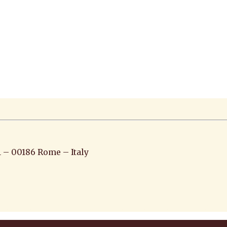
1 – 00186 Rome – Italy
iato pittura scultura arte antiquariato pittura antica ar