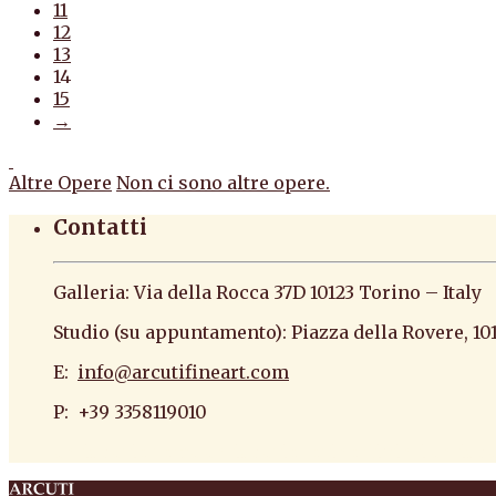
11
12
13
14
15
→
Altre Opere
Non ci sono altre opere.
Contatti
Galleria: Via della Rocca 37D 10123 Torino – Italy
Studio (su appuntamento): Piazza della Rovere, 10
E:
info@arcutifineart.com
P: +39 3358119010
antiquario roma antiquario torino dipinti antiquar