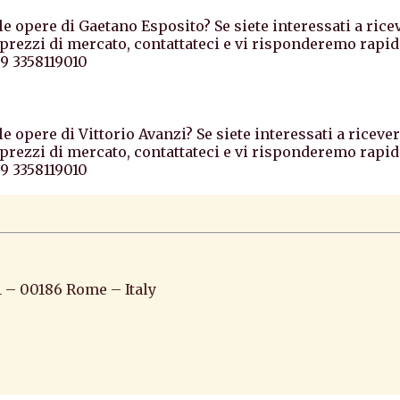
e opere di Gaetano Esposito? Se siete interessati a rice
rezzi di mercato, contattateci e vi risponderemo rapid
9 3358119010
e opere di Vittorio Avanzi? Se siete interessati a riceve
rezzi di mercato, contattateci e vi risponderemo rapid
9 3358119010
1 – 00186 Rome – Italy
iato pittura scultura arte antiquariato pittura antica ar